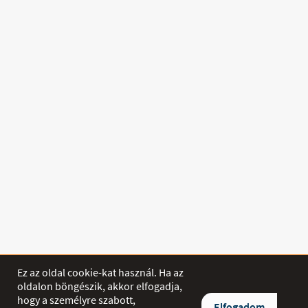
Ez az oldal cookie-kat használ. Ha az
oldalon böngészik, akkor elfogadja,
hogy a személyre szabott,
SHOP
Elfogadom