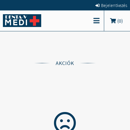
Bejelentkezés
(
0
)
AKCIÓK