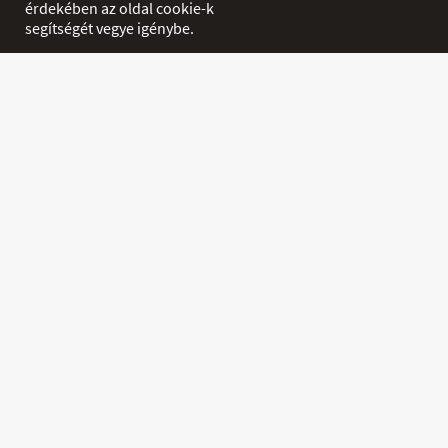
érdekében az oldal cookie-k
segítségét vegye igénybe.
Termékek
Akciók
INFORMÁCIÓ
Szállítás és Fizetés
Kapcsolat
Hírek
Ászf
EGYÉB
Főoldal
Letöltés
PROFIL
Belépés / Regisztráció