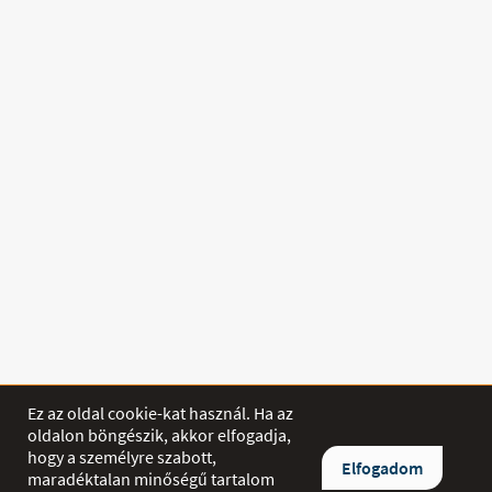
Ez az oldal cookie-kat használ. Ha az
oldalon böngészik, akkor elfogadja,
hogy a személyre szabott,
Elfogadom
maradéktalan minőségű tartalom
SHOP