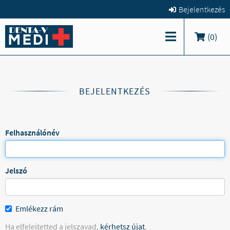
Bejelentkezés
(
0
)
BEJELENTKEZÉS
Felhasználónév
Jelszó
Emlékezz rám
Ha elfelejtetted a jelszavad,
kérhetsz újat
.