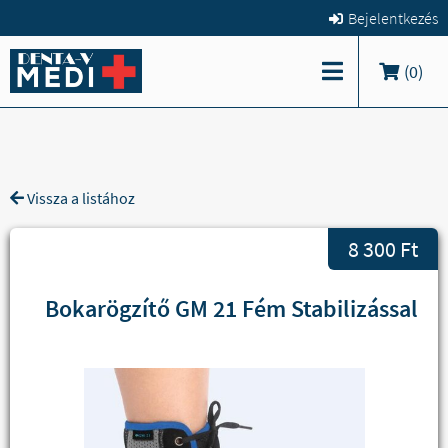
Bejelentkezés
(
0
)
Vissza a listához
8 300 Ft
Bokarögzítő GM 21 Fém Stabilizással