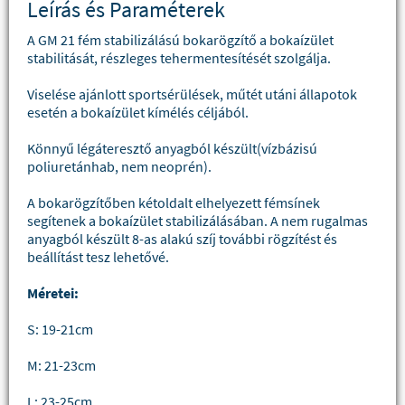
Leírás és Paraméterek
A GM 21 fém stabilizálású bokarögzítő a bokaízület
stabilitását, részleges tehermentesítését szolgálja.
Viselése ajánlott sportsérülések, műtét utáni állapotok
esetén a bokaízület kímélés céljából.
Könnyű légáteresztő anyagból készült(vízbázisú
poliuretánhab, nem neoprén).
A bokarögzítőben kétoldalt elhelyezett fémsínek
segítenek a bokaízület stabilizálásában. A nem rugalmas
anyagból készült 8-as alakú szíj további rögzítést és
beállítást tesz lehetővé.
Méretei:
S: 19-21cm
M: 21-23cm
L: 23-25cm