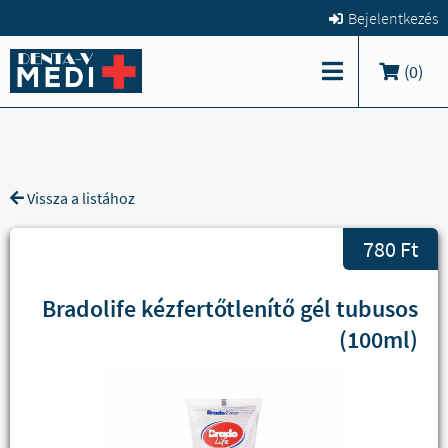
Bejelentkezés
(
0
)
Vissza a listához
780 Ft
Bradolife kézfertőtlenítő gél tubusos
(100ml)