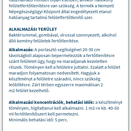
felületfertőtlenítésre van szükség. A termék a Nemzeti
Népegészségügyi Központ által engedélyezett etanol
hatóanyag tartalmú felületfertőtlenítő szer.
ALKALMAZÁSI TERÜLET
Baktériummal, gombával, vírussal szennyezett, alkohol
álló kemény felületek fertőtlenítése.
Alkalmazás:
A
porlasztó segítségével 20-30 cm
távolságból alaposan bepermetezzük a fertőtlenítésre
szánt felületet úgy, hogy ne maradjanak kezeletlen
részek. Töményen kell a felületre juttatni. Ezalatt a felület
maradjon folyamatosan nedvesített.
Hagyjuk a
készítményt a felületre száradni, nincs szükség
leöblítésre. Zárt térben egyszerre maximálisan 2
m2 felület kezelhető.
Alkalmazási koncentrációk, behatási idők:
a készítményt
töményen, hígítatlanul kell alkalmazni. 1 m2-re kb. 40-50
ml fertőtlenítőszert kell permetezni.
Minimális behatási idő: 5 perc.