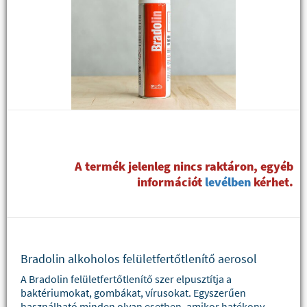
A termék jelenleg nincs raktáron, egyéb
információt
levélben
kérhet.
Bradolin alkoholos felületfertőtlenítő aerosol
A Bradolin felületfertőtlenítő szer elpusztítja a
baktériumokat, gombákat, vírusokat. Egyszerűen
használható minden olyan esetben, amikor hatékony