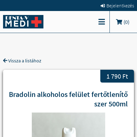
Bejelentkezés
(
0
)
Vissza a listához
1 790 Ft
Bradolin alkoholos felület fertőtlenítő
szer 500ml