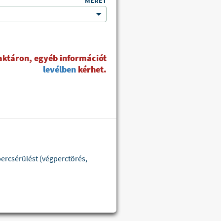
MÉRET
raktáron, egyéb információt
levélben
kérhet.
percsérülést (végperctörés,