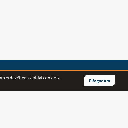
lom érdekében az oldal cookie-k
Elfogadom
ltett kérdésekre igyekszünk minél
aszolni.
0/842-5544
/384-7114
medipluszgyogyaszat.hu