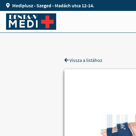
Mediplusz - Szeged - Madách utca 12-14.
Vissza a listához