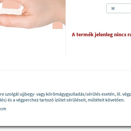
M
A termék jelenleg nincs 
ére szolgál ujjbegy- vagy körömágygyulladás/sérülés esetén, ill. vég
és) és a végperchez tartozó ízület sérüléseit, műtéteit követően.
=6cm