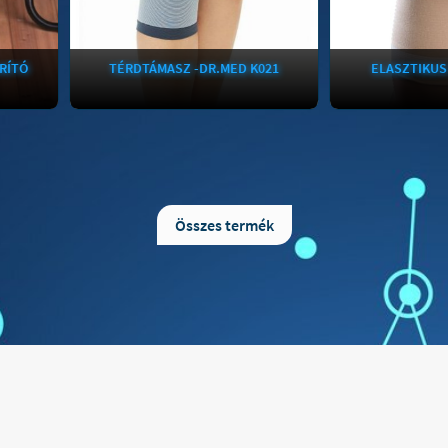
TÉRDTÁMASZ -DR.MED K021
ELASZTIKUS TÉRDSZ
Térdtámasz DR-K021 - Dr.MedA
Anatomic Help Elasztikus 
térdvédő rögzít és véd!A Dr Med
patella könnyítéssel A
térdtámasz előnyeiről:- A térdtámasz
minőségű elasztikus anyag
a térdet sporttevékenység közben
térdszorító hatékony és er
Összes termék
rögzíti, ezáltal megelőzi a
ad az ízületeknek. Min
sérüléseket.- A Dr. Med térdvédő
használatra és sportolásh
szalagsérülések megelőzésére, a
alkalmas. Javasoljuk, hog
sérülés utáni mozgás segítésére
tartós fájdalom esetén kérj
szolgál.A Dr Med térdtámasz
tanácsát. Anyagösszeté
tulajdonságai:A térdvédő alapanyaga
poliészter, 20% lycra, 2
neopren, mely megőrzi a test
Kezelési útmutató: kézze
melegét, támogatja a vérkeringést, csökkenti az ödémát.Anatómiai vonalvezetésű, kötött alapanyagú rögzítő.Megtámasztja az izmokat, gyűrődés és lecsúszás mentesen, szorosan illeszkedik a térd vonalához.