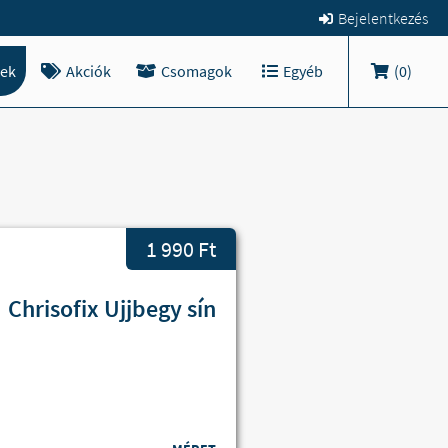
Bejelentkezés
ek
Akciók
Csomagok
Egyéb
(
0
)
1 990 Ft
Chrisofix Ujjbegy sín