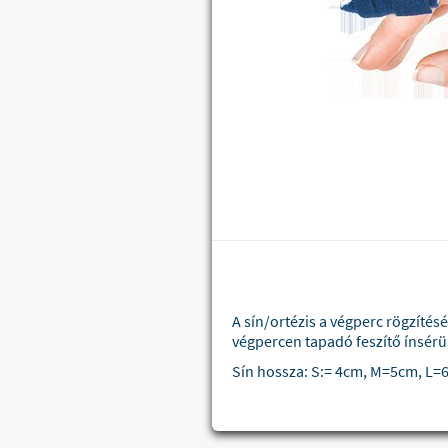
A sín/ortézis a végperc rögzítés
végpercen tapadó feszítő ínsérül
Sín hossza: S:= 4cm, M=5cm, L