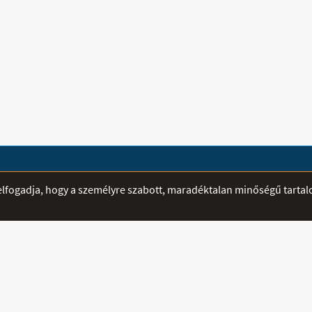
ÁTVÉTELI PONTOK
SEGÍTSÉG
r elfogadja, hogy a személyre szabott, maradéktalan minőségű tarta
Mediplusz - Szeged -
E-mailben fe
Madách utca 12-14.
hamarabb vál
Nyitva:
Telefon:
06 3
H-CS: 8:00 - 16:00
Mobil:
06 70
P: 8:00 - 14:00
Fax:
sztráció
Email:
info@