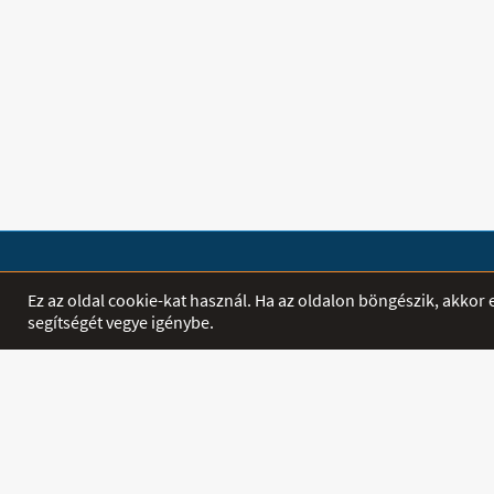
SHOP
EGYÉB
Ez az oldal cookie-kat használ. Ha az oldalon böngészik, akko
segítségét vegye igénybe.
Termékek
Főoldal
Akciók
Letöltés
INFORMÁCIÓ
PROFIL
Szállítás és
Belépés / Regi
Fizetés