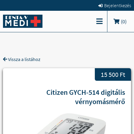
Bejelentkezés
(
0
)
Vissza a listához
15 500 Ft
Citizen GYCH-514 digitális
vérnyomásmérő