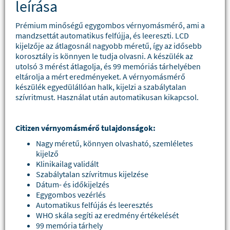
leírása
Prémium minőségű egygombos vérnyomásmérő, ami a
mandzsettát automatikus felfújja, és leereszti. LCD
kijelzője az átlagosnál nagyobb méretű, így az idősebb
korosztály is könnyen le tudja olvasni. A készülék az
utolsó 3 mérést átlagolja, és 99 memóriás tárhelyében
eltárolja a mért eredményeket. A vérnyomásmérő
készülék egyedülállóan halk, kijelzi a szabálytalan
szívritmust. Használat után automatikusan kikapcsol.
Citizen vérnyomásmérő tulajdonságok:
Nagy méretű, könnyen olvasható, szemléletes
kijelző
Klinikailag validált
Szabálytalan szívritmus kijelzése
Dátum- és időkijelzés
Egygombos vezérlés
Automatikus felfújás és leeresztés
WHO skála segíti az eredmény értékelését
99 memória tárhely