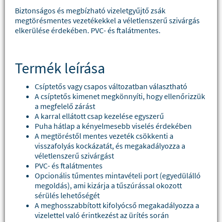
Biztonságos és megbízható vizeletgyűjtő zsák
megtörésmentes vezetékekkel a véletlenszerű szivárgás
elkerülése érdekében. PVC- és ftalátmentes.
Termék leírása
Csíptetős vagy csapos változatban választható
A csíptetős kimenet megkönnyíti, hogy ellenőrizzük
a megfelelő zárást
A karral ellátott csap kezelése egyszerű
Puha hátlap a kényelmesebb viselés érdekében
A megtöréstől mentes vezeték csökkenti a
visszafolyás kockázatát, és megakadályozza a
véletlenszerű szivárgást
PVC- és ftalátmentes
Opcionális tűmentes mintavételi port (egyedülálló
megoldás), ami kizárja a tűszúrással okozott
sérülés lehetőségét
A meghosszabbított kifolyócső megakadályozza a
vizelettel való érintkezést az ürítés során