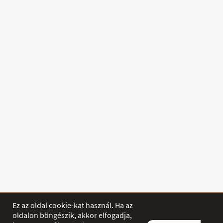
Ez az oldal cookie-kat használ. Ha az
oldalon böngészik, akkor elfogadja,