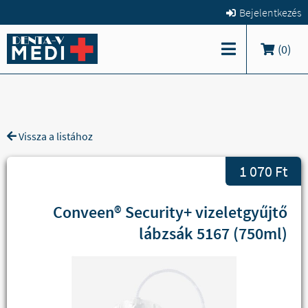
Bejelentkezés
(
0
)
Vissza a listához
1 070 Ft
Conveen® Security+ vizeletgyűjtő
lábzsák 5167 (750ml)