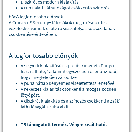
Diszkrét és modern kialakítás
A ruha alatti láthatóságot csökkentő színezés
h3>A legfontosabb előnyök
A Conveen® Security+ lábzsákok megtörésmentes
vezetékkel vannak ellátva a visszafolyás kockázatának
csökkentése érdekében.
A legfontosabb előnyök
Az egyedi kialakítású csíptetős kimenet könnyen
használható, ’valamint egyszerűen ellenőrizhető,
hogy’ megfelelően záródik-e.
A puha hátlap kényelmes viseletet tesz lehetővé.
A rekeszes kialakítás csökkenti a mozgás közbeni
lötyögést.
A diszkrét kialakítás és a színezés csökkenti a zsák’
láthatóságát a ruha alatt.
TB támogatott termék. Vényre kiváltható.