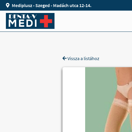
Mediplusz - Szeged - Madách utca 12-14.
Vissza a listához