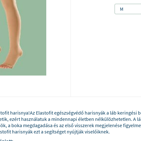
M
stofit harisnya!Az Elastofit egészségvédő harisnyák a láb keringési 
etik, ezért használatuk a mindennapi életben nélkülözhetetlen. A l
ök, a boka megdagadása és az első visszerek megjelenése figyelme
tofit harisnyák ezt a segítséget nyújtják viselőiknek.