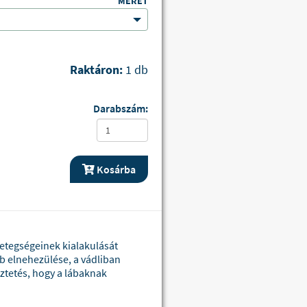
MÉRET
Raktáron:
1 db
Darabszám:
Kosárba
betegségeinek kialakulását
áb elnehezülése, a vádliban
ztetés, hogy a lábaknak