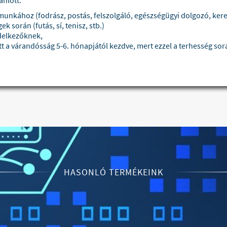
ánlott:
 munkához (fodrász, postás, felszolgáló, egészségügyi dolgozó, kere
 során (futás, sí, tenisz, stb.)
delkezőknek,
a várandósság 5-6. hónapjától kezdve, mert ezzel a terhesség sor
HASONLÓ TERMÉKEINK