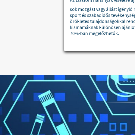
Az Elastofit harisnyák viselése aj
sok mozgást vagy állást igénylő
sport és szabadidős tevékenységek
örökletes tulajdonságokkal ren
kismamáknak különösen ajánlott 
70%-ban megelőzhetők.