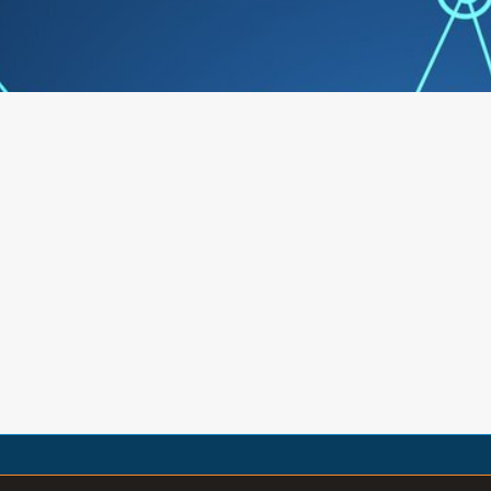
a vádliban jelentkező fájdalmak,
mindazoknak, akik í
izomgörcsök, a boka megdagadása és
fájdalmakkal küszködnek
az első visszerek megjelenése
szenvedtek (ficam, rá
figyelmeztetés, hogy a lábaknak
zúzódás), akiknek sérülé
segítségre van szükségük. Az Elastofit
kiújulnak, vagy akiknek f
harisnyák ezt a segítséget nyújtják viselőiknek. Az Elastofit harisnyák viselése ajánlott: sok mozgást vagy állást igénylő munkához (fodrász, postás, felszolgáló, egészségügyi dolgozó, kereskedő, stb.)sport és szabadidős tevékenységek során (futás, sí, tenisz, stb.)örökletes tulajdonságokkal rendelkezőknek,kismamáknak különösen ajánlott a várandósság 5-6. hónapjától kezdve, mert ezzel a terhesség során kialakuló visszerekmintegy 70%-ban megelőzhetők.