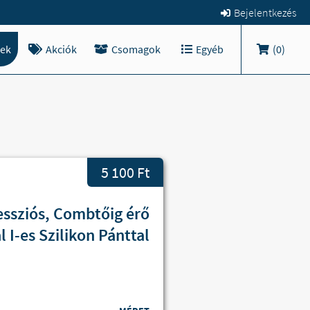
Bejelentkezés
ek
Akciók
Csomagok
Egyéb
(
0
)
5 100 Ft
essziós, Combtőig érő
l I-es Szilikon Pánttal