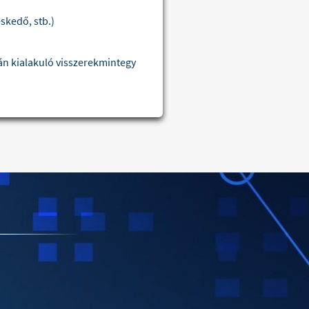
skedő, stb.)
án kialakuló visszerekmintegy