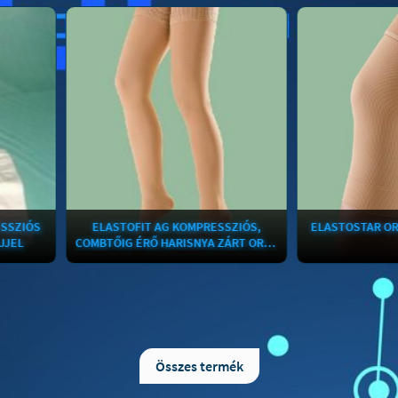
ELASTOFIT AG KOMPRESSZIÓS,
ELASTOSTAR ORVOSI TÉ
COMBTŐIG ÉRŐ HARISNYA ZÁRT ORRAL I-ES SZILIKON PÁNTTAL
Az Elastofit egészségvédő harisnyák a
Az izületi panaszokkal k
láb keringési betegségeinek
kifejlesztett Elastomed é
kialakulását megakadályozzák, illetve
Elastostar ízületi t
késleltetik, ezért használatuk a
termékcsalád, mely bok
Összes termék
mindennapi életben
csukló- és könyökszorítót
nélkülözhetetlen. A láb elnehezülése,
Ízületi támaszok viselés