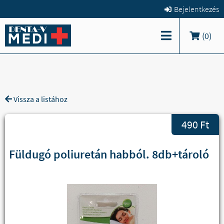
Bejelentkezés
(
0
)
Vissza a listához
490 Ft
Füldugó poliuretán habból. 8db+tároló