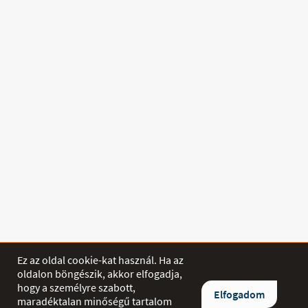
Ez az oldal cookie-kat használ. Ha az
oldalon böngészik, akkor elfogadja,
hogy a személyre szabott,
SHOP
Elfogadom
maradéktalan minőségű tartalom