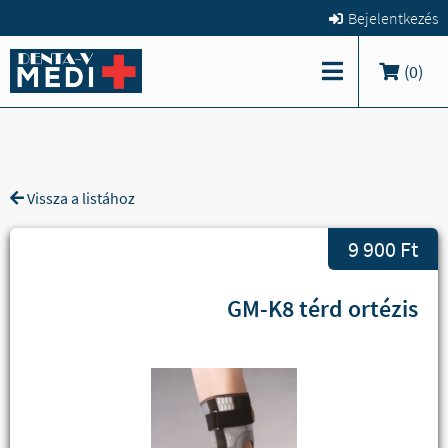
Bejelentkezés
(
0
)
Vissza a listához
9 900 Ft
GM-K8 térd ortézis