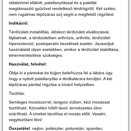
oldalsínnel ellátott, patellanyílással és a patellát
megtámasztó gyűrűvel rendelkező térdrögzítő. Két széles,
nem rugalmas tépőzáras szíj segíti a megfelelő rögzítést.
Indikáció:
Térdízületi instabilitás, időskori térdízületi elváltozások,
fájdalmak, a térdizületben arthrózis, arthritis, térdízületi
hiperextenzió, postoperatív kezelések esetén. Javasoljuk
használatát olyan esetekben, amikor a térdízület stabilitása,
tehermentesítése szükséges.
Használat, felvétel:
Oldja ki a pántokat és bújjon bele/húzza fel a lábára úgy,
hogy a nyitott patellanyílás a térdkalácsra kerüljön. A két
tépőzáras pánttal rögzítse a kívánt helyzetben.
Tisztítás:
Semleges mosószerrel, langyos vízben, kézi mosással
tisztítható. Közvetlen hőtől távol, természetes úton
szárítható. A síneket távolítsa el mosás előtt. Vasalni,
vegytisztítani tilos!
Összetétel
: nejlon, poliészter, poliuretán, spandex,