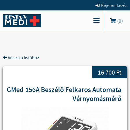
Bejelentkezés
(
0
)
Vissza a listához
16 700 Ft
GMed 156A Beszélő Felkaros Automata
Vérnyomásmérő