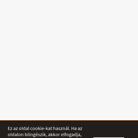
Ez az oldal cookie-kat használ. Ha az
oldalon böngészik, akkor elfogadja,