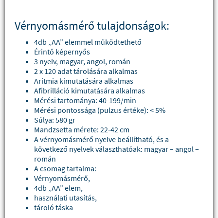
Vérnyomásmérő tulajdonságok:
4db „AA” elemmel működtethető
Érintő képernyős
3 nyelv, magyar, angol, román
2 x 120 adat tárolására alkalmas
Aritmia kimutatására alkalmas
Afibrilláció kimutatására alkalmas
Mérési tartománya: 40-199/min
Mérési pontossága (pulzus értéke): < 5%
Súlya: 580 gr
Mandzsetta mérete: 22-42 cm
A vérnyomásmérő nyelve beállítható, és a
következő nyelvek választhatóak: magyar – angol –
román
A csomag tartalma:
Vérnyomásmérő,
4db „AA” elem,
használati utasítás,
tároló táska