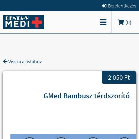
Bejelentkezés
(
0
)
Vissza a listához
2 050 Ft
GMed Bambusz térdszorító