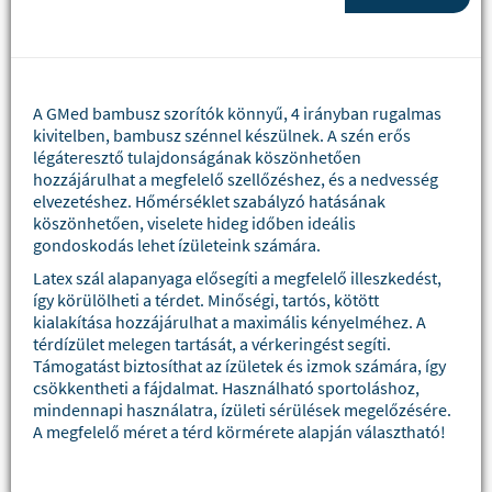
A GMed bambusz szorítók könnyű, 4 irányban rugalmas
kivitelben, bambusz szénnel készülnek. A szén erős
légáteresztő tulajdonságának köszönhetően
hozzájárulhat a megfelelő szellőzéshez, és a nedvesség
elvezetéshez. Hőmérséklet szabályzó hatásának
köszönhetően, viselete hideg időben ideális
gondoskodás lehet ízületeink számára.
Latex szál alapanyaga elősegíti a megfelelő illeszkedést,
így körülölheti a térdet. Minőségi, tartós, kötött
kialakítása hozzájárulhat a maximális kényelméhez. A
térdízület melegen tartását, a vérkeringést segíti.
Támogatást biztosíthat az ízületek és izmok számára, így
csökkentheti a fájdalmat. Használható sportoláshoz,
mindennapi használatra, ízületi sérülések megelőzésére.
A megfelelő méret a térd körmérete alapján választható!