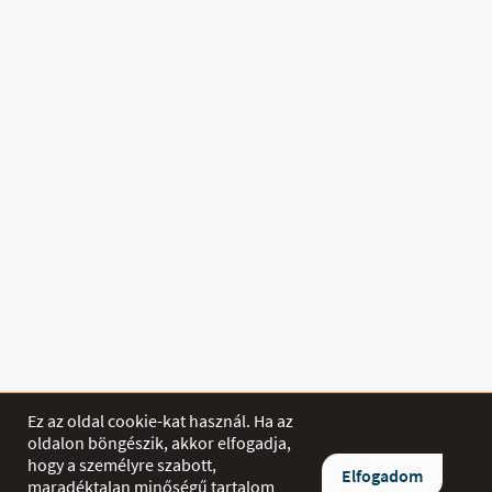
Ez az oldal cookie-kat használ. Ha az
oldalon böngészik, akkor elfogadja,
hogy a személyre szabott,
SHOP
Elfogadom
maradéktalan minőségű tartalom