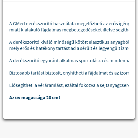
A GMed derékszorító használata megelőzheti az erős igénybevéte
miatt kialakuló fájdalmas megbetegedéseket illetve segíthet cs
A derékszorító kiváló minőségű kötött elasztikus anyagból kész
mely erős és hatékony tartást ad a sérült és legyengült izmok é
A derékszorító egyaránt alkalmas sportolásra és mindennapi ha
Biztosabb tartást biztosít, enyhítheti a fájdalmat és az izomza
Elősegítheti a véráramlást, ezáltal fokozva a sejtanyagcserét és 
Az öv magassága 20 cm!