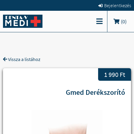
Bejelentkezés
(
0
)
Vissza a listához
1 990 Ft
Gmed Derékszorító