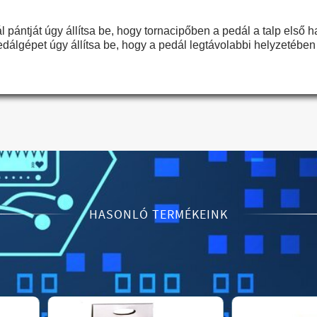
 pántját úgy állítsa be, hogy tornacipőben a pedál a talp első
dálgépet úgy állítsa be, hogy a pedál legtávolabbi helyzetében
HASONLÓ TERMÉKEINK