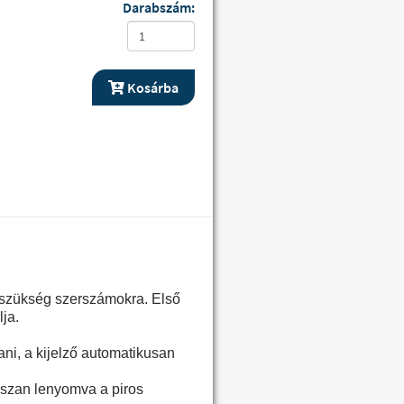
Darabszám:
Kosárba
s szükség szerszámokra. Első
lja.
ani, a kijelző automatikusan
osszan lenyomva a piros