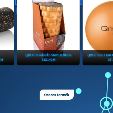
QMED TERÁPIÁS SMR HENGER
QMED SOFT BALL (PILATE
33X14CM
25-30CM
A QMED terápiás SMR henger
A kis helyigényű esz
segítséget nyújt az izompólyában
használhatjuk erősítő, zs
létrejött fájdalmas trigger pontok
stretching és pilates edzése
ellazításában, hozzájárul az ízületek
gerinc különböző szaka
Összes termék
mozgástartományának növeléséhez,
ergonómikus alátámasztá
segít megelőzni a sportsérüléseket,
vagy akár relaxációhoz is
helyreállítani az esetlegesen felborult
Kifejezetten ajánljuk k
izomegyensúlyt, támogatja a
mellizom, belső comb- és
sérülések utáni regenerációt.
erősítéséhez. Egyedi gyako