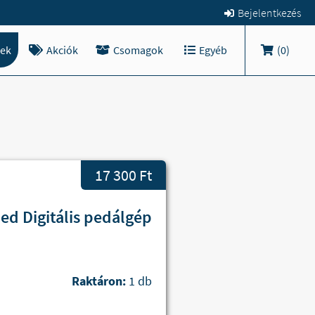
Bejelentkezés
ek
Akciók
Csomagok
Egyéb
(
0
)
17 300 Ft
d Digitális pedálgép
Raktáron:
1 db