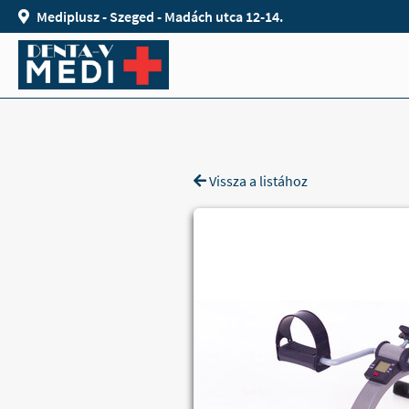
Mediplusz - Szeged - Madách utca 12-14.
Vissza a listához