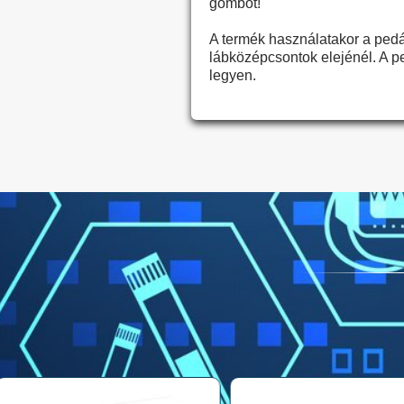
gombot!
A termék használatakor a pedál
lábközépcsontok elejénél. A pe
legyen.