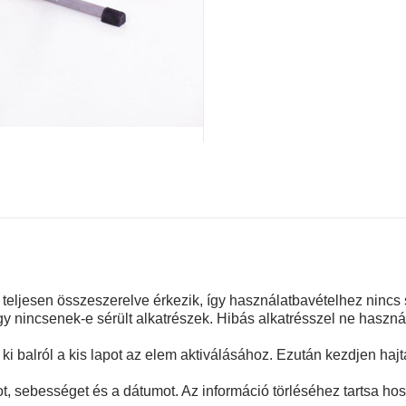
teljesen összeszerelve érkezik, így használatbavételhez ninc
ogy nincsenek-e sérült alkatrészek. Hibás alkatrésszel ne haszná
ki balról a kis lapot az elem aktiválásához. Ezután kezdjen hajt
ot, sebességet és a dátumot. Az információ törléséhez tartsa h