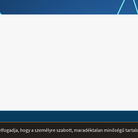
Terápiás célra készült, speciális 3
erősíti a medence- és a gát
dimenziós felülete a mélyebb
Használata javítja 
szöveteket is eléri. Rendszeres otthoni és/vagy edzőtermi használata elsősorban sportolók számára ajánlott intenzív testmozgást követően kb. 15-20 percben, majd további heti 1x1 óra időtartamban. Méret: 33 * 14 cm
ÁTVÉTELI PONTOK
SEGÍTSÉG
r elfogadja, hogy a személyre szabott, maradéktalan minőségű tarta
Mediplusz - Szeged -
E-mailben fe