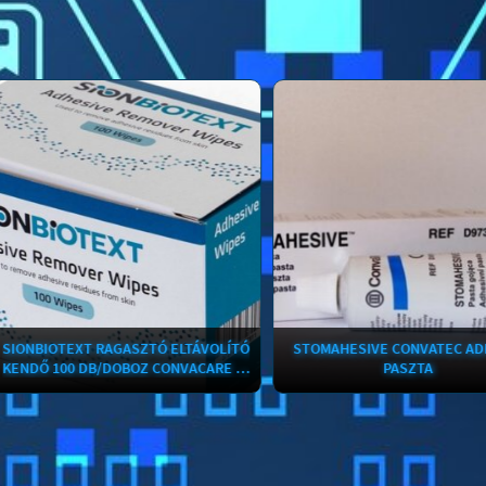
NBIOTEXT RAGASZTÓ ELTÁVOLÍTÓ
STOMAHESIVE CONVATEC ADHEZ
KENDŐ 100 DB/DOBOZ CONVACARE BARNA KENDŐ HELYETT
PASZTA
Convatec barna kendő
Stomahesive
adhesive
paszta
(30g
elyettRagasztó eltávolító kendő
sztóma
körüli
redők
és
hegek
kiegyenlítésére
Az
alaplap
vagy