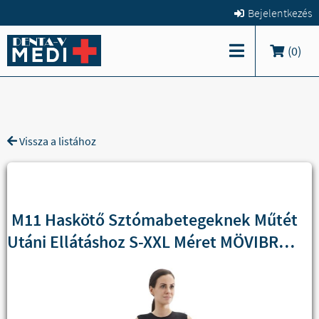
Bejelentkezés
(
0
)
Vissza a listához
M11 Haskötő Sztómabetegeknek Műtét
Utáni Ellátáshoz S-XXL Méret MÖVIBRACE