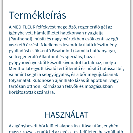
Termékleírás
A MEDIFLEUR felfekvést megelőző, regeneráló gél az
igénybe vett hámfelületet hatékonyan nyugtatja
(Panthenol), hűsíti és nagy mértékben csökkenti az égő,
viszkető érzést. A kellemes levendula illatú készítmény
gyulladást csökkentő Bisabololt (kamilla hatóanyaga),
sejtregeneráló Allantoint és speciális, hazai
gyógynövényekből készült kivonatot tartalmaz, mely a
Menthollal együtt kiváló fertőtlenítő és hűsítő hatással bír,
valamint segíti a sebgyógyulás, és a bőr megújulásának
folyamatát. Különösen ajánlható lázas állapotban, vagy
tartósan otthon, kórházban fekvők és mozgásukban
korlátozottak számára.
HASZNÁLAT
Az igénybevett bőrfelület alapos tisztítása után, enyhén
masszírozva kenjük fel az egész testfelületen használható