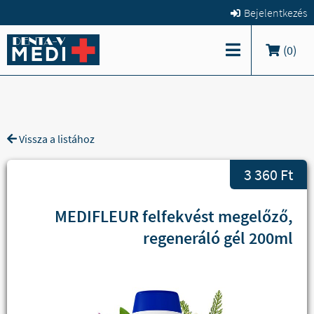
Bejelentkezés
(
0
)
Vissza a listához
3 360 Ft
MEDIFLEUR felfekvést megelőző,
regeneráló gél 200ml