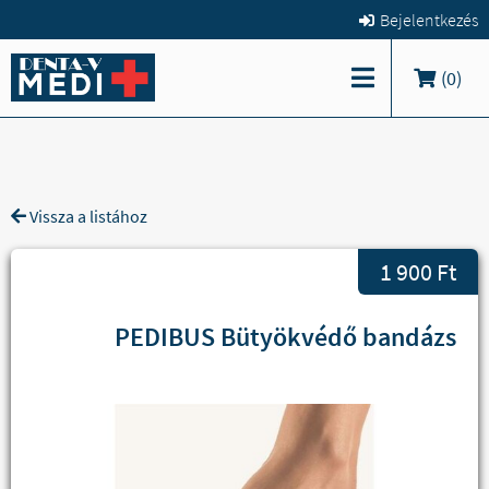
Bejelentkezés
(
0
)
Vissza a listához
1 900 Ft
PEDIBUS Bütyökvédő bandázs