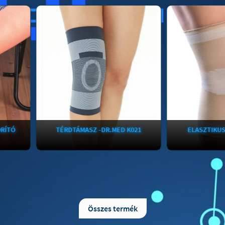
TÉRDTÁMASZ -DR.MED K021
ELASZTIKUS TÉRDSZ
Térdtámasz DR-K021 - Dr.MedA
Anatomic Help Elasztikus 
térdvédő rögzít és véd!A Dr Med
patella könnyítéssel A
térdtámasz előnyeiről:- A térdtámasz
minőségű elasztikus anyag
a térdet sporttevékenység közben
térdszorító hatékony és er
Összes termék
rögzíti, ezáltal megelőzi a
ad az ízületeknek. Min
sérüléseket.- A Dr. Med térdvédő
használatra és sportolásh