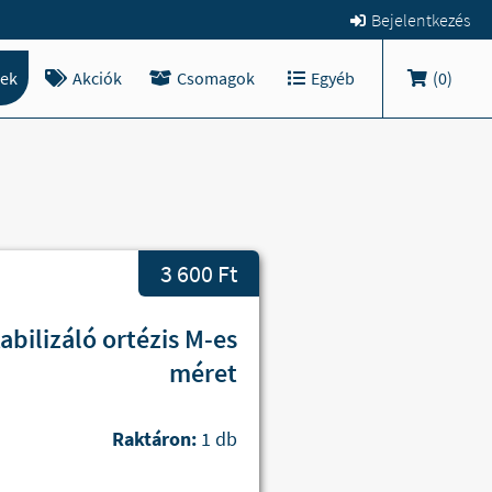
Bejelentkezés
ek
Akciók
Csomagok
Egyéb
(
0
)
3 600 Ft
bilizáló ortézis M-es
méret
Raktáron:
1 db