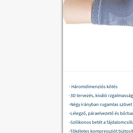
- Háromdimenziós kötés
-3D tervezés, kiváló rzgalmasság
-Négy irányban rugamlas szövet
-Lélegző, páraelvezető és bőrba
-Szilikonos betét a fájdalomcsi
-Tökéletes kompressziót biztos