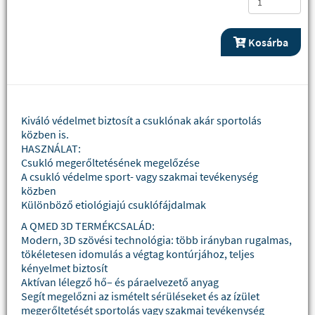
Kosárba
Kiváló védelmet biztosít a csuklónak akár sportolás
közben is.
HASZNÁLAT:
Csukló megerőltetésének megelőzése
A csukló védelme sport- vagy szakmai tevékenység
közben
Különböző etiológiajú csuklófájdalmak
A QMED 3D TERMÉKCSALÁD:
Modern, 3D szövési technológia: több irányban rugalmas,
tökéletesen idomulás a végtag kontúrjához, teljes
kényelmet biztosít
Aktívan lélegző hő– és páraelvezető anyag
Segít megelőzni az ismételt sérüléseket és az ízület
megerőltetését sportolás vagy szakmai tevékenység