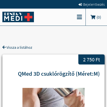
Bejelentkezés
(
0
)
Vissza a listához
2 750 Ft
QMed 3D csuklórögzítő (Méret:M)