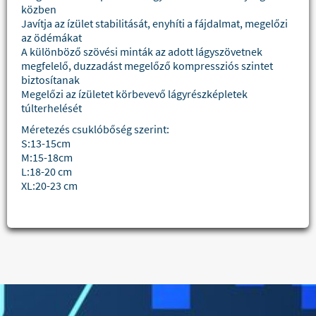
közben
Javítja az ízület stabilitását, enyhíti a fájdalmat, megelőzi
az ödémákat
A különböző szövési minták az adott lágyszövetnek
megfelelő, duzzadást megelőző kompressziós szintet
biztosítanak
Megelőzi az ízületet körbevevő lágyrészképletek
túlterhelését
Méretezés csuklóbőség szerint:
S:13-15cm
M:15-18cm
L:18-20 cm
XL:20-23 cm