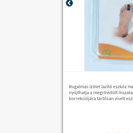
Rugalmas ízület lazító eszköz Ha
nyújthatja a megrövidült ínszalag
korrekciójára tartósan viselt es