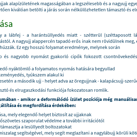
 ujjak alapízületének magasságában a legszélesebb és a nagyujj e
tően kiválóan betölti a járás során nélkülözhetetlen támasztó és e
lása
 a lábfej - a harántsüllyedés miatt - szétterül (széttaposott l
stól. A nagyujj alappercén tapadó erős inak nem rövidülnek meg, e
alá húzzák. Ez egy hosszú folyamat eredménye, melynek során
bb és nagyobb nyomást gyakorló cipők fokozott csontnövekedés
zkedő nyáktömlő a folyamatos nyomás hatására begyullad
keményedés, tyúkszem alakul ki
esetén a második ujj - helyet adva az öregujjnak - kalapácsujj-szer
ztó és elrugaszkodási funkciója fokozatosan romlik.
umában - amikor a deformálódó ízület pozíciója még manuálisa
állítása és megfordítása érdekében:
ása, mely elegendő helyet biztosít az ujjaknak
őszövetes szaporulat védelme a további irritációtól
átámasztja a lesüllyedt boltozatokat
szalag segítségével, mely segít meglazítani a nagylábujj körüli köt