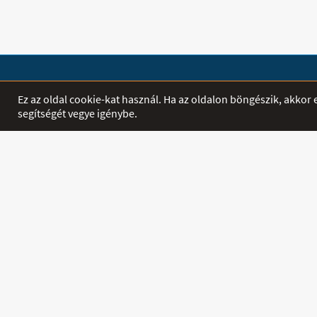
SHOP
EGYÉB
Ez az oldal cookie-kat használ. Ha az oldalon böngészik, akko
segítségét vegye igénybe.
Termékek
Főoldal
Akciók
Letöltés
INFORMÁCIÓ
PROFIL
Szállítás és
Belépés / Regi
Fizetés
Kapcsolat
Hírek
Ászf