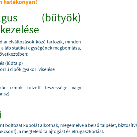
n hatékonyan!
lgus (bütyök)
 kezelése
diai elváltozások közé tartozik, minden
 a láb statikai egységének megbomlása,
következtében:
és (lúdtalp)
orrú cipők gyakori viselése
zár izmok túlzott feszessége vagy
ansz)
j
t boltozat kupolát alkotnak, megemelve a belső talpélet, biztosítva
kcsont), a megfelelő talajfogást és elrugaszkodást.