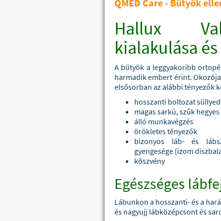
QMED Care - Bütyök elle
Hallux Va
kialakulása és
A bütyök a leggyakoribb ortopé
harmadik embert érint. Okozója
elsősorban az alábbi tényezők 
hosszanti boltozat süllyed
magas sarkú, szűk hegyes 
álló munkavégzés
örökletes tényezők
bizonyos láb- és lábs
gyengesége (izom diszbal
köszvény
Egészséges lábfe
Lábunkon a hosszanti- és a harán
és nagyujj lábközépcsont és saro