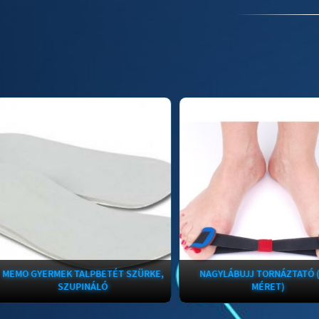
RMEK TALPBETÉT SZÜRKE,
NAGYLÁBUJJ TORNÁZTATÓ (EGY
SZUPINÁLÓ
MÉRET)