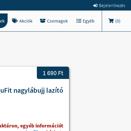
Bejelentkezés
ek
Akciók
Csomagok
Egyéb
(
0
)
1 690 Ft
Fit nagylábujj lazító
raktáron, egyéb információt