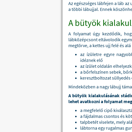
Az egészséges lábfejen a láb az
a többi lábujjal. Ennek köszönhe
A bütyök kialaku
A folyamat úgy kezdődik, hogy
lábközépcsont eltávolodik egymá
megtörve, a kettes ujj felé és 
az ízületre egyre nagyo
idéznek elő
az ízület oldalán elhelye
a bőrfelszínen sebek, bőr
keresztboltozat süllyedés 
Mindeközben a nagy lábujj támas
A bütyök kialakulásának stádi
lehet avatkozni a folyamat meg
a megfelelő cipő kiválaszt
a fájdalmas csontos és köt
talpbetét viselete, mely al
lábtorna egy rugalmas gumi