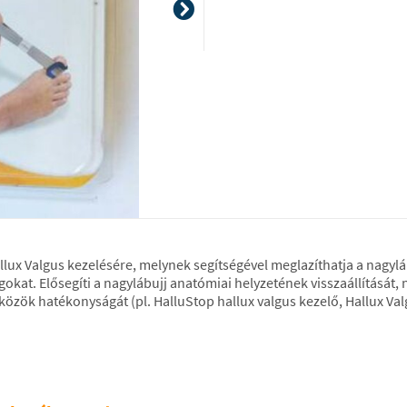
llux Valgus kezelésére, melynek segítségével meglazíthatja a nagylá
okat. Elősegíti a nagylábujj anatómiai helyzetének visszaállítását, n
zközök hatékonyságát (pl. HalluStop hallux valgus kezelő, Hallux Valg