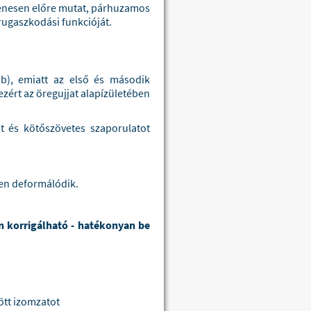
gyenesen előre mutat, párhuzamos
lrugaszkodási funkcióját.
áb), emiatt az első és második
zért az öregujjat alapízületében
t és kötőszövetes szaporulatot
űen deformálódik.
n korrigálható - hatékonyan be
ött izomzatot