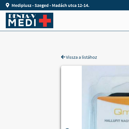
Mediplusz - Szeged - Madách utca 12-14.
Vissza a listához