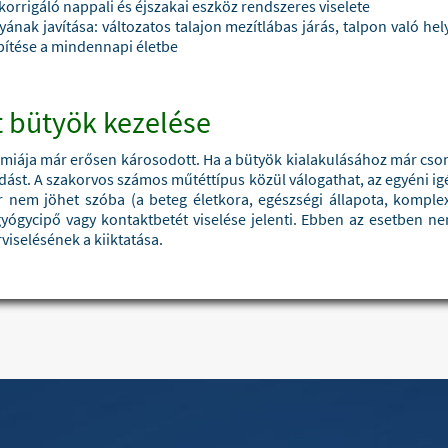
 korrigáló nappali és éjszakai eszköz rendszeres viselete
nak javítása: változatos talajon mezítlábas járás, talpon való hel
pítése a mindennapi életbe
 bütyök kezelése
iája már erősen károsodott. Ha a bütyök kialakulásához már csont
dást. A szakorvos számos műtéttípus közül válogathat, az egyéni i
nem jöhet szóba (a beteg életkora, egészségi állapota, komplex
yógycipő vagy kontaktbetét viselése jelenti. Ebben az esetben nem
iselésének a kiiktatása.