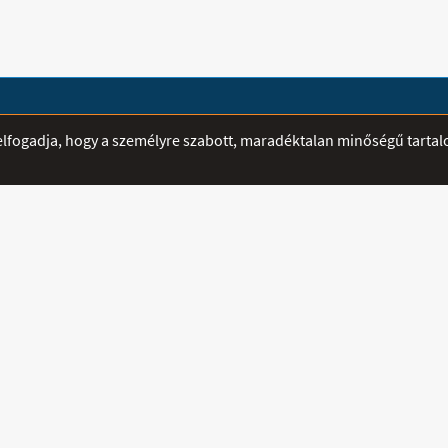
ÁTVÉTELI PONTOK
SEGÍTSÉG
r elfogadja, hogy a személyre szabott, maradéktalan minőségű tarta
Mediplusz - Szeged -
E-mailben fe
Madách utca 12-14.
hamarabb vál
Nyitva:
Telefon:
06 3
H-CS: 8:00 - 16:00
Mobil:
06 70
P: 8:00 - 14:00
Fax:
sztráció
Email:
info@