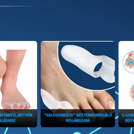
 BÜTYÖK
"VALGUSMED IV" BÜTYÖKKORRIGÁLÓ
5 UJJAS ÉJSZAKA
KISLÁBUJJRA
BÜTYÖK KORRIG