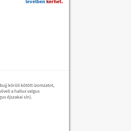
levélben
kérhet.
bujj körüli kötött izomzatot,
öveli a hallux valgus
us éjszakai sín).