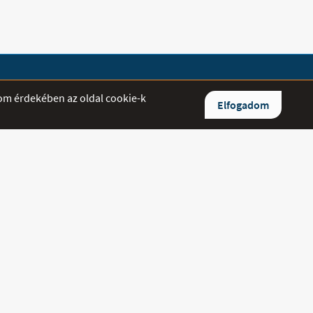
lom érdekében az oldal cookie-k
Elfogadom
ltett kérdésekre igyekszünk minél
aszolni.
0/842-5544
/384-7114
medipluszgyogyaszat.hu