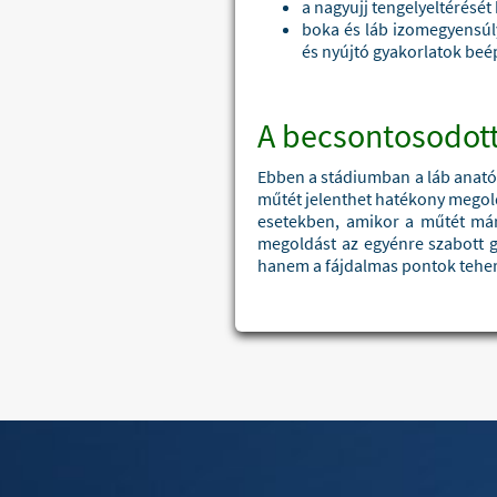
a nagyujj tengelyeltérését
boka és láb izomegyensúlyá
és nyújtó gyakorlatok beé
A becsontosodott
Ebben a stádiumban a láb anatóm
műtét jelenthet hatékony megol
esetekben, amikor a műtét már 
megoldást az egyénre szabott g
hanem a fájdalmas pontok teherv