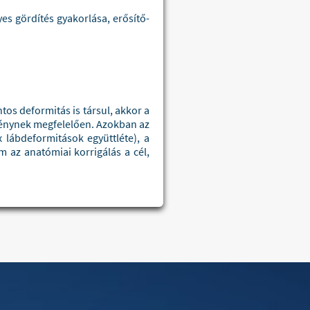
yes gördítés gyakorlása, erősítő-
os deformitás is társul, akkor a
génynek megfelelően. Azokban az
 lábdeformitások együttléte), a
 az anatómiai korrigálás a cél,