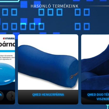
HASONLÓ TERMÉKEINK
QMED HENGERPÁRNA
QMED DUO TÉRDTÁMASZ
VISZKOELASZTIK