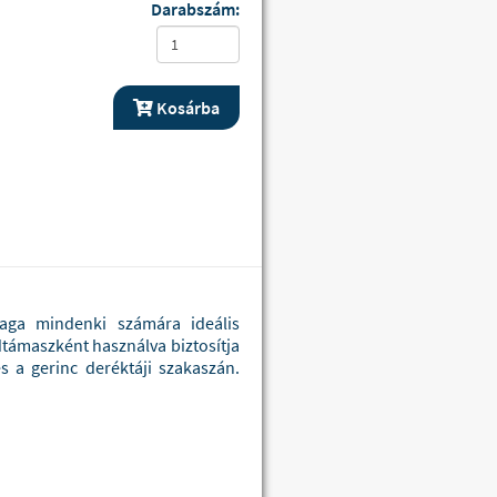
Darabszám:
Kosárba
ga mindenki számára ideális
dtámaszként használva biztosítja
 a gerinc deréktáji szakaszán.