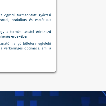
 egyedi formaöntött gyártási
tal, praktikus és esztétikus
ogy a termék tesstel érintkező
 pihenés érdekében.
anatómiai görbületei megfelelő
 a vérkeringés optimális, ami a