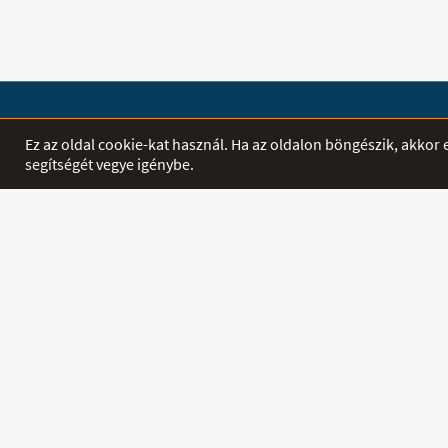
SHOP
EGYÉB
Ez az oldal cookie-kat használ. Ha az oldalon böngészik, akko
segítségét vegye igénybe.
Termékek
Főoldal
Akciók
Letöltés
INFORMÁCIÓ
PROFIL
Szállítás és
Belépés / Regi
Fizetés
Kapcsolat
Hírek
Ászf