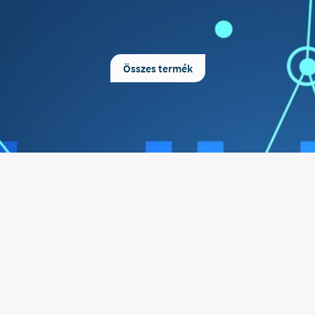
A QMED Hengerpárna ideális TV
Termékleírás: A memo
nézés, utazás vagy alvás közben.
speciális tulajdonsá
Használható nyak, láb, derék vagy
köszönhetően, kiválóan a
térd alá támasznak a kényelmes
térd és csípő izület terh
Összes termék
pihenés elősegítésére. A huzatra
csökkentésére illetve elo
erősített rugalmas heveder
Termék mérete : 25 x 19,5
segítségével az ülés fej- vagy
Huzat : Poliészter (mikropl
háttámlájához rögzíthető. Mérete:
: Poliuretán (nem mo
12cm átmérőjű, 26,5cm szélességű
Memóriahab súlya: 55 kg/m3