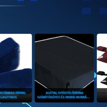
 PÁRNA,
ALVITAL GYÓGYÜLŐPÁRNA
ALVITAL 
US
SZÁMÍTÓGÉPES ÉS IRODAI MUNKÁHOZ.