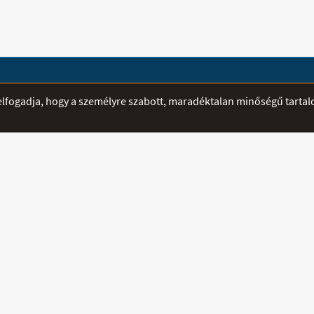
ÁTVÉTELI PONTOK
SEGÍTSÉG
r elfogadja, hogy a személyre szabott, maradéktalan minőségű tarta
Mediplusz - Szeged -
E-mailben fe
Madách utca 12-14.
hamarabb vál
Nyitva:
Telefon:
06 3
H-CS: 8:00 - 16:00
Mobil:
06 70
P: 8:00 - 14:00
Fax:
sztráció
Email:
info@