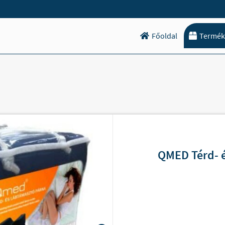
Főoldal
Termék
QMED Térd- 