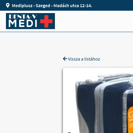
Mediplusz - Szeged - Madách utca 12-14.
Vissza a listához