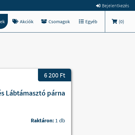
Bejelentkezés
ek
Akciók
Csomagok
Egyéb
(
0
)
6 200 Ft
és Lábtámasztó párna
Raktáron:
1 db