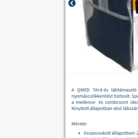
A QMED Térd-és lábtámasztó
nyomáscsökkentést biztosít. Spe
a medence- és combcsont ideál
Kinyitott állapotban alsó lábszá
Mérete:
összecsukott állapotban: