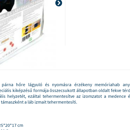
 párna hőre lágyuló és nyomásra érzékeny memóriahab anya
ciális kiképzésű formája összecsukott állapotban oldalt fekve tér
is helyzetét, ezáltal tehermentesítve az izomzatot a medence és
r támaszként a láb izmait tehermentesíti.
 25*20*17 cm