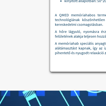
kinyitott állapotban: 50*2
A QMED memóriahabos termékc
technológiának köszönhetően
kereskedelmi csomagolásban.
A hőre lágyuló, nyomásra érzé
felületének alakja teljesen hoz
A memóriahab speciális anyagt
alátámasztást kapnak, így az i
pihentető és nyugodt relaxáció 