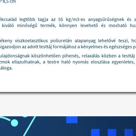
0*8,5 cm
salád legtöbb tagja az 55 kg/m3-es anyagsűrűségnek és az
 kiváló minőségű termék, könnyen levehető és mosható huzat
keny viszkoelasztikus poliuretán alapanyag lehetővé teszi, h
záigazodjon az adott testtáj formájához a kényelmes és egészséges
ulajdonságnak köszönhetően pihenés, relaxálás közben a testtáj 
zmok ellazulhatnak, a testre ható nyomás eloszlása egyenletes,
záloga.