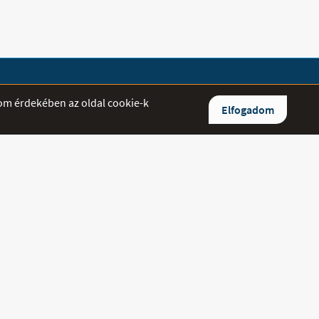
lom érdekében az oldal cookie-k
Elfogadom
ltett kérdésekre igyekszünk minél
aszolni.
0/842-5544
/384-7114
medipluszgyogyaszat.hu