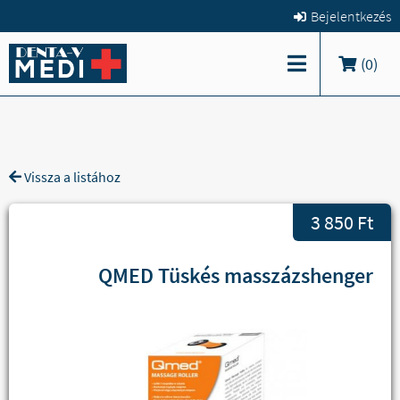
Bejelentkezés
(
0
)
Vissza a listához
3 850 Ft
QMED Tüskés masszázshenger