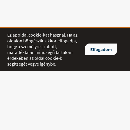
Ez az oldal cookie-kat használ. Ha az
oldalon böngészik, akkor elfogadja,
hogy a személyre szabott,
SHOP
Elfogadom
maradéktalan minőségű tartalom
érdekében az oldal cookie-k
Termékek
segítségét vegye igénybe.
Akciók
INFORMÁCIÓ
Szállítás és Fizetés
Kapcsolat
Hírek
Ászf
EGYÉB