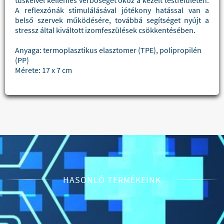
tüskéivel kellemes vérbőséget okoz a kezelt testfelületen.
A reflexzónák stimulálásával jótékony hatással van a
belső szervek működésére, továbbá segítséget nyújt a
stressz által kiváltott izomfeszülések csökkentésében.
Anyaga: termoplasztikus elasztomer (TPE), polipropilén
(PP)
Mérete: 17 x 7 cm
HASONLÓ TERMÉKEINK