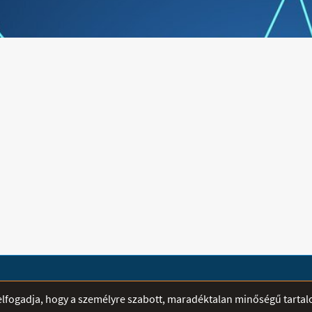
esetén is kellemes érzetet biztosít.A
biztosítA tépőzárnál és a 
tépőzárnál és a hajlatoknál
speciálisan kialakított szé
speciálisan kialakított széli részeknek
köszönhetően az ortézis 
köszönhetően az ortézis tökéletesen illeszkedik a testre, biztosan tart, üléskor is kényelmes.A beépített 4 hátsó rugalmas merevítő fokozott stabilitást biztosít, gátolja a fájdalommentes mozgástartományt meghaladó hirtelen, fájdalmas mozdulatok kivitelezését.Férfi és női változatban kapható. Méretvételi táblázat: Női méret Csípő körfogat I 76-86 cm II 87-98 cm III 99-111 cm IV 112-125 cm V 126-140 cm
ÁTVÉTELI PONTOK
SEGÍTSÉG
r elfogadja, hogy a személyre szabott, maradéktalan minőségű tarta