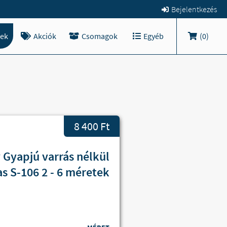
Bejelentkezés
ek
Akciók
Csomagok
Egyéb
(
0
)
8 400 Ft
Gyapjú varrás nélkül
s S-106 2 - 6 méretek