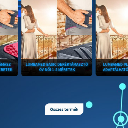
LUMBAMED BASIC DERÉKTÁMASZTÓ
LUMBAMED PLUS DERÉ
ÖV NŐI 1-5 MÉRETEK
ADAPTÁLHATÓ NŐI 1-5
Deréktámasztó öv Clima Comfort
LUMBAMED PLUS Tulajd
szövettel. Tulajdonságok: A Clima
Clima Comfort speciáli
Comfort speciális szövésű anyag a
anyag a bőr felületéről fel
bőr felületéről felszívja és az ortézis
ortézis külső felületére
Összes termék
külső felületére vezeti a nedvességet,
nedvességet, továbbá elős
továbbá elősegíti annak elpárolgását,
elpárolgását, így a bőr fel
így a bőr felülete száraz marad, az
marad, az ortézis viselete
ortézis viselete hosszú távú használat
használat esetén is kelle