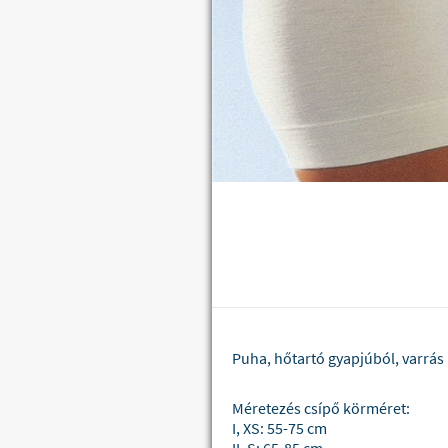
Puha, hőtartó gyapjúból, varrás
Méretezés csípő körméret:
I, XS: 55-75 cm