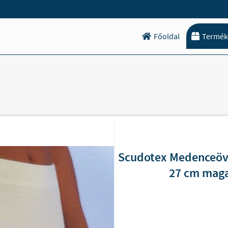
Főoldal
Termék
Scudotex Medenceöv 
27 cm maga