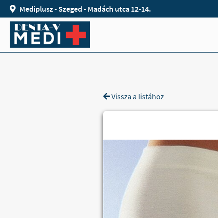
Mediplusz - Szeged - Madách utca 12-14.
Vissza a listához