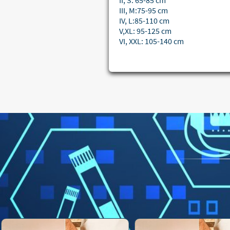
II, S: 65-85 cm
III, M:75-95 cm
IV, L:85-110 cm
V,XL: 95-125 cm
VI, XXL: 105-140 cm