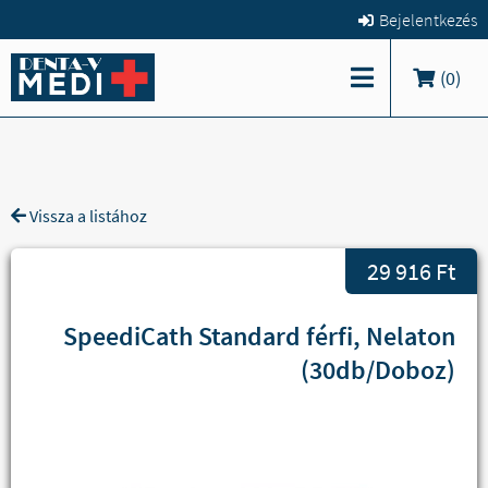
Bejelentkezés
(
0
)
Vissza a listához
29 916 Ft
SpeediCath Standard férfi, Nelaton
(30db/Doboz)