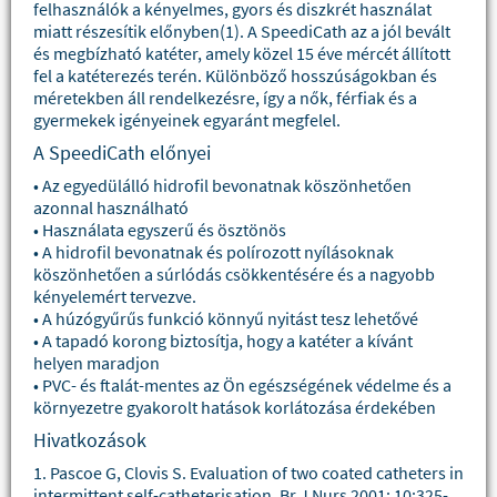
felhasználók a kényelmes, gyors és diszkrét használat
miatt részesítik előnyben(1). A SpeediCath az a jól bevált
és megbízható katéter, amely közel 15 éve mércét állított
fel a katéterezés terén. Különböző hosszúságokban és
méretekben áll rendelkezésre, így a nők, férfiak és a
gyermekek igényeinek egyaránt megfelel.
A SpeediCath előnyei
• Az egyedülálló hidrofil bevonatnak köszönhetően
azonnal használható
• Használata egyszerű és ösztönös
• A hidrofil bevonatnak és polírozott nyílásoknak
köszönhetően a súrlódás csökkentésére és a nagyobb
kényelemért tervezve.
• A húzógyűrűs funkció könnyű nyitást tesz lehetővé
• A tapadó korong biztosítja, hogy a katéter a kívánt
helyen maradjon
• PVC- és ftalát-mentes az Ön egészségének védelme és a
környezetre gyakorolt hatások korlátozása érdekében
Hivatkozások
1. Pascoe G, Clovis S. Evaluation of two coated catheters in
intermittent self-catheterisation. Br J Nurs 2001: 10:325-