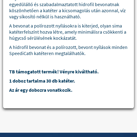
egyedülálló és szabadalmaztatott hidrofil bevonatnak
köszönhetően a katéter a kicsomagolás után azonnal, víz
vagy síkosító nélkül is használható.
A bevonat a polírozott nyílásokra is kiterjed, olyan sima
katéterfelszínt hozva létre, amely minimálisra csökkenti a
húgycső sérülésének kockázatát.
A hidrofil bevonat és a polírozott, bevont nyílások minden
SpeediCath katéteren megtalálhatók.
TB támogatott termék! Vényre kiváltható.
1 doboz tartalma 30 db katéter.
Az ár egy dobozra vonatkozik.