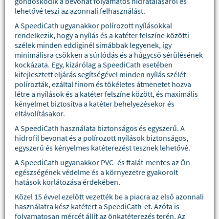
gondoskodik a bevonat folyamatos hidratálásáról és
lehetővé teszi az azonnali felhasználást.
A SpeediCath ugyanakkor polírozott nyílásokkal
rendelkezik, hogy a nyílás és a katéter felszíne közötti
szélek minden eddiginél simábbak legyenek, így
minimálisra csökken a súrlódás és a húgycső sérülésének
kockázata. Egy, kizárólag a SpeediCath esetében
kifejlesztett eljárás segítségével minden nyílás szélét
polírozták, ezáltal finom és tökéletes átmenetet hozva
létre a nyílások és a katéter felszíne között, és maximális
kényelmet biztosítva a katéter behelyezésekor és
eltávolításakor.
A SpeediCath használata biztonságos és egyszerű. A
hidrofil bevonat és a polírozott nyílások biztonságos,
egyszerű és kényelmes katéterezést tesznek lehetővé.
A SpeediCath ugyanakkor PVC- és ftalát-mentes az Ön
egészségének védelme és a környezetre gyakorolt
hatások korlátozása érdekében.
Közel 15 évvel ezelőtt vezették be a piacra az első azonnali
használatra kész katétert a SpeediCath-et. Azóta is
folyamatosan mércét állít az önkatéterezés terén. Az