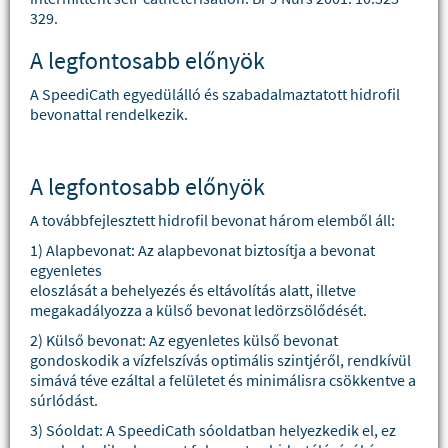
329.
A legfontosabb előnyök
A SpeediCath egyedülálló és szabadalmaztatott hidrofil
bevonattal rendelkezik.
A legfontosabb előnyök
A továbbfejlesztett hidrofil bevonat három elemből áll:
1) Alapbevonat: Az alapbevonat biztosítja a bevonat
egyenletes
eloszlását a behelyezés és eltávolítás alatt, illetve
megakadályozza a külső bevonat ledörzsölődését.
2) Külső bevonat: Az egyenletes külső bevonat
gondoskodik a vízfelszívás optimális szintjéről, rendkívül
simává téve ezáltal a felületet és minimálisra csökkentve a
súrlódást.
3) Sóoldat: A SpeediCath sóoldatban helyezkedik el, ez