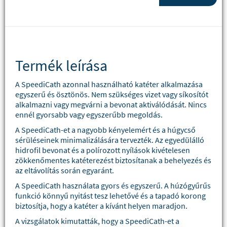
Termék leírása
A SpeediCath azonnal használható katéter alkalmazása
egyszerű és ösztönös. Nem szükséges vizet vagy síkosítót
alkalmazni vagy megvárni a bevonat aktiválódását. Nincs
ennél gyorsabb vagy egyszerűbb megoldás.
A SpeediCath-et a nagyobb kényelemért és a húgycső
sérüléseinek minimalizálására tervezték. Az egyedülálló
hidrofil bevonat és a polírozott nyílások kivételesen
zökkenőmentes katéterezést biztosítanak a behelyezés és
az eltávolítás során egyaránt.
A SpeediCath használata gyors és egyszerű. A húzógyűrűs
funkció könnyű nyitást tesz lehetővé és a tapadó korong
biztosítja, hogy a katéter a kívánt helyen maradjon.
A vizsgálatok kimutatták, hogy a SpeediCath-et a