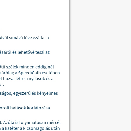
.
ívül simává téve ezáltal a
sáról és lehetővé teszi az
ötti szélek minden eddiginél
izárólag a SpeediCath esetében
t hozva létre a nyílások és a
or.
onságos, egyszerű és kényelmes
orolt hatások korlátozása
et. Azóta is folyamatosan mércét
n a katéter a kicsomagolás után