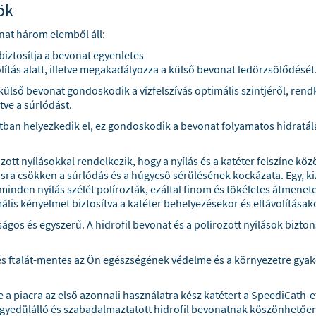
ök
onat három elemből áll:
biztosítja a bevonat egyenletes
olítás alatt, illetve megakadályozza a külső bevonat ledörzsölődését
külső bevonat gondoskodik a vízfelszívás optimális szintjéről, rendk
tve a súrlódást.
tban helyezkedik el, ez gondoskodik a bevonat folyamatos hidratálá
tt nyílásokkal rendelkezik, hogy a nyílás és a katéter felszíne köz
sra csökken a súrlódás és a húgycső sérülésének kockázata. Egy, k
l minden nyílás szélét polírozták, ezáltal finom és tökéletes átmenete
mális kényelmet biztosítva a katéter behelyezésekor és eltávolításak
ágos és egyszerű. A hidrofil bevonat és a polírozott nyílások bizt
s ftalát-mentes az Ön egészségének védelme és a környezetre gyak
be a piacra az első azonnali használatra kész katétert a SpeediCath-
z egyedülálló és szabadalmaztatott hidrofil bevonatnak köszönhetőe