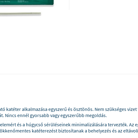
ó katéter alkalmazása egyszerű és ösztönös. Nem szükséges vizet v
át. Nincs ennél gyorsabb vagy egyszerűbb megoldás.
lemért és a húgycső sérüléseinek minimalizálására tervezték. Az eg
zökkenőmentes katéterezést biztosítanak a behelyezés és az eltávol