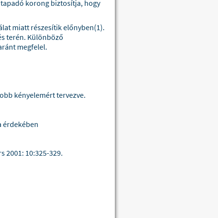
 tapadó korong biztosítja, hogy
lat miatt részesítik előnyben(1).
zés terén. Különböző
aránt megfelel.
yobb kényelemért tervezve.
sa érdekében
urs 2001: 10:325-329.