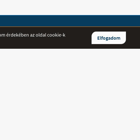
lom érdekében az oldal cookie-k
Elfogadom
ltett kérdésekre igyekszünk minél
aszolni.
0/842-5544
/384-7114
medipluszgyogyaszat.hu
Kövess minket a
Facebook
oldalon.