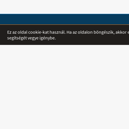
SHOP
EGYÉB
Ez az oldal cookie-kat használ. Ha az oldalon böngészik, akko
segítségét vegye igénybe.
Termékek
Főoldal
Akciók
Letöltés
INFORMÁCIÓ
PROFIL
Szállítás és
Belépés / Regi
Fizetés
Kapcsolat
Hírek
Ászf
© Denta-V 1992 - 2026 Minden jog fenntartva!