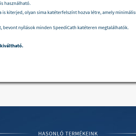
 is használható.
a is kiterjed, olyan sima katéterfelszínt hozva létre, amely minimáli
ott, bevont nyílások minden SpeediCath katéteren megtalálhatók.
kiváltható.
HASONLÓ TERMÉKEINK