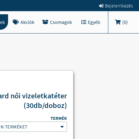
Bejelentkezés
ek
Akciók
Csomagok
Egyéb
(
0
)
rd női vizeletkatéter
(30db/doboz)
TERMÉK
ON TERMÉKET