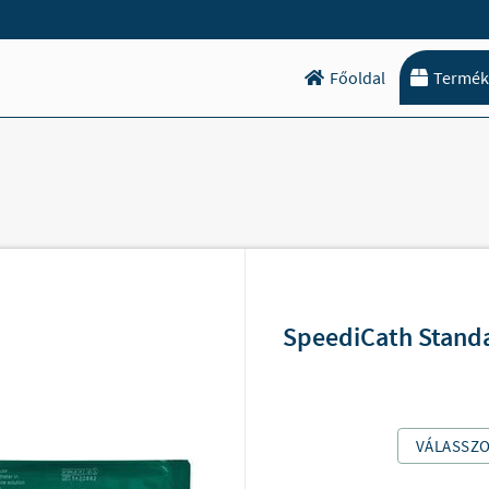
Főoldal
Termék
SpeediCath Standa
VÁLASSZ