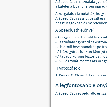
A SpeediCath használata gyors é
a katéter a kívánt helyen maradj
A vizsgálatok kimutatták, hogy a
A SpeediCath az a jól bevált és 
hosszúságokban és méretekben ál
A SpeediCath előnyei
• Az egyedülálló hidrofil bevo
• Használata egyszerű és ösztön
• A hidrofil bevonatnak és polí
• A húzógyűrűs funkció könnyű n
• A tapadó korong biztosítja, ho
• PVC- és ftalát-mentes az Ön e
Hivatkozások
1. Pascoe G, Clovis S. Evaluation
A legfontosabb előny
A SpeediCath egyedülálló és sza