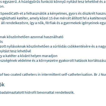
s egyszerű. A húzógyűrűs funkció könnyű nyitást tesz lehetővé és a
on.
 SpeediCath-et a felhasználók a kényelmes, gyors és diszkrét haszná
megbízható katéter, amely közel 15 éve mércét állított fel a katétere
l rendelkezésre, így a nők, férfiak és a gyermekek igényeinek egy
natnak köszönhetően azonnal használható
ös
rozott nyílásoknak köszönhetően a súrlódás csökkentésére és a nag
yitást tesz lehetővé
gy a katéter a kívánt helyen maradjon
gészségének védelme és a környezetre gyakorolt hatások korlátozá
 of two coated catheters in intermittent self-catheterisation. Br J N
ök
badalmaztatott hidrofil bevonattal rendelkezik.