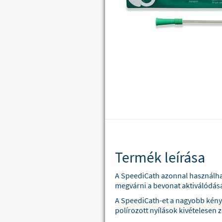
Termék leírása
A SpeediCath azonnal használhat
megvárni a bevonat aktiválódás
A SpeediCath-et a nagyobb kénye
polírozott nyílások kivételesen 