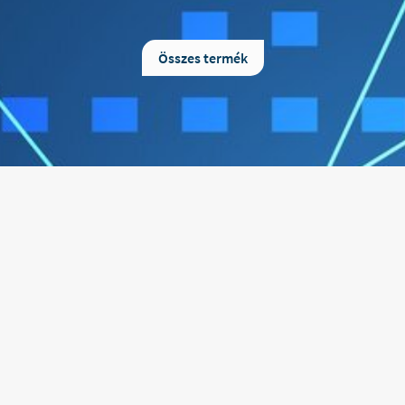
használatos, tradicionális hidrofil
használható katéter alk
bevonatú katéter. Mindössze vizet
egyszerű és ösztönös. Nem
kell hozzáadni, és 30 másodperc
vizet vagy síkosítót alkal
Összes termék
múlva’ használatra kész. A hidrofil
megvárni a bevonat aktiv
bevonat alacsonyabb súrlódást
Nincs ennél gyorsabb
biztosít, mint a bevonat nélküli vagy
egyszerűbb megoldás. A Sp
a géllel síkosított katéterek.A katéter
et a nagyobb kényelemé
minden nyílása puha, lekerekített és
húgycső sérülésein
síkosított. A katéter így puhán
minimalizálására tervez
érintkezik a húgycső
egyedülálló hidrof
nyálkahártyájával, és a katéterezés kényelmesebb és biztonságosabb lesz. EasiCath katéter előnyei: Hidrofil bevonat Bevonattal ellátott nyílások a kényelem és biztonság érdekében Steril Egyszeri felhasználás Alacsony súrlódás – gyengéd és biztonságosabb használat 30 másodperc alatt használatra kész EasiCath többféle méretben kapható, egyéni szükséglet szerint. TB támogatott termék! Vényre kiváltható. 1 doboz tartalma 25db katéter. Az ár egy dobozra vonatkozik.