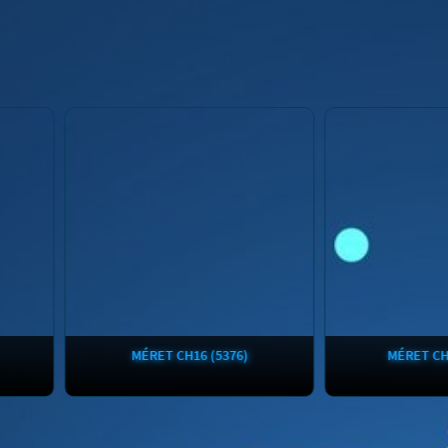
MÉRET CH16 (5376)
MÉRET CH12 (2751
Termék leírása EasiCath® egyszer
Termék leírása A SpeediCa