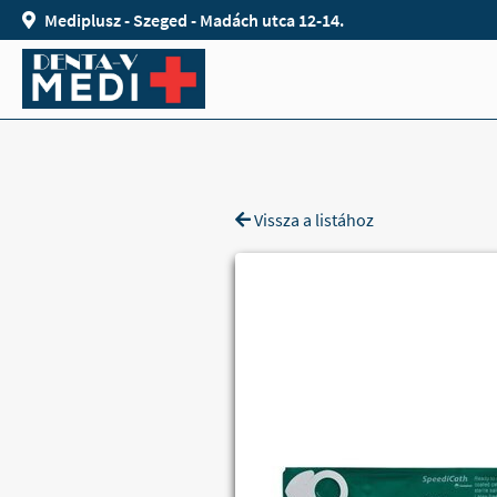
Mediplusz - Szeged - Madách utca 12-14.
Vissza a listához