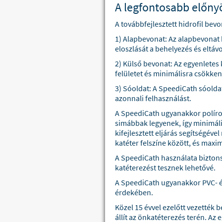
A legfontosabb előny
A továbbfejlesztett hidrofil bev
1) Alapbevonat: Az alapbevonat 
eloszlását a behelyezés és eltáv
2) Külső bevonat: Az egyenletes 
felületet és minimálisra csökken
3) Sóoldat: A SpeediCath sóolda
azonnali felhasználást.
A SpeediCath ugyanakkor polírozo
simábbak legyenek, így minimáli
kifejlesztett eljárás segítségéve
katéter felszíne között, és maxi
A SpeediCath használata biztons
katéterezést tesznek lehetővé.
A SpeediCath ugyanakkor PVC- é
érdekében.
Közel 15 évvel ezelőtt vezették 
állít az önkatéterezés terén. A