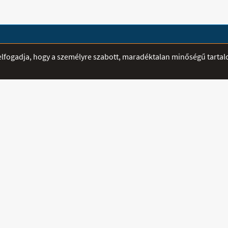
ÁTVÉTELI PONTOK
SEGÍTSÉG
r elfogadja, hogy a személyre szabott, maradéktalan minőségű tarta
Mediplusz - Szeged -
E-mailben fe
Madách utca 12-14.
hamarabb vál
Nyitva:
Telefon:
06 3
H-CS: 8:00 - 16:00
Mobil:
06 70
P: 8:00 - 14:00
Fax:
sztráció
Email:
info@