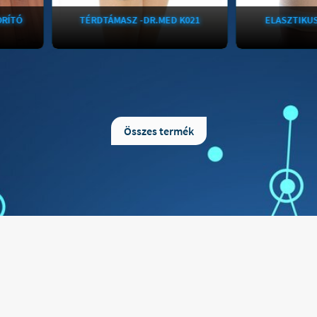
TÉRDTÁMASZ -DR.MED K021
ELASZTIKUS TÉRDSZ
Térdtámasz DR-K021 - Dr.MedA
Anatomic Help Elasztikus 
térdvédő rögzít és véd!A Dr Med
patella könnyítéssel A
térdtámasz előnyeiről:- A térdtámasz
minőségű elasztikus anyag
a térdet sporttevékenység közben
térdszorító hatékony és e
Összes termék
rögzíti, ezáltal megelőzi a
ad az ízületeknek. Min
sérüléseket.- A Dr. Med térdvédő
használatra és sportolásh
szalagsérülések megelőzésére, a
alkalmas. Javasoljuk, hog
sérülés utáni mozgás segítésére
tartós fájdalom esetén kér
szolgál.A Dr Med térdtámasz
tanácsát. Anyagösszeté
tulajdonságai:A térdvédő alapanyaga
poliészter, 20% lycra, 
neopren, mely megőrzi a test
Kezelési útmutató: kézze
melegét, támogatja a vérkeringést, csökkenti az ödémát.Anatómiai vonalvezetésű, kötött alapanyagú rögzítő.Megtámasztja az izmokat, gyűrődés és lecsúszás mentesen, szorosan illeszkedik a térd vonalához.