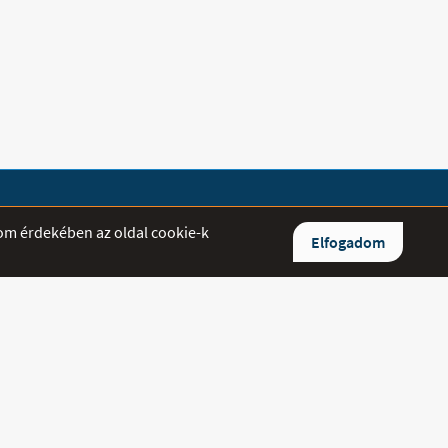
lom érdekében az oldal cookie-k
Elfogadom
ltett kérdésekre igyekszünk minél
aszolni.
0/842-5544
/384-7114
medipluszgyogyaszat.hu