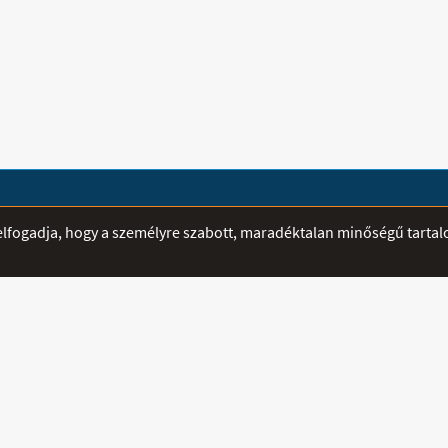
ÁTVÉTELI PONTOK
SEGÍTSÉG
r elfogadja, hogy a személyre szabott, maradéktalan minőségű tarta
Mediplusz - Szeged -
E-mailben fe
Madách utca 12-14.
hamarabb vál
Nyitva:
Telefon:
06 3
H-CS: 8:00 - 16:00
Mobil:
06 70
P: 8:00 - 14:00
Fax:
sztráció
Email:
info@