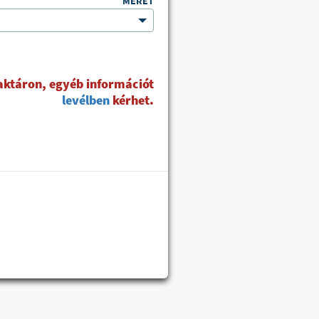
MÉRET
raktáron, egyéb információt
levélben
kérhet.