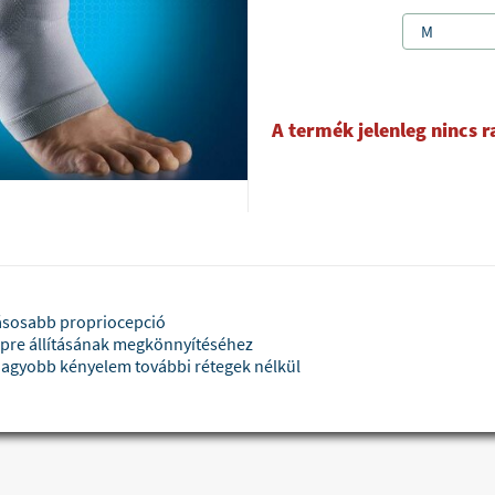
M
A termék jelenleg nincs 
ásosabb propriocepció
pre állításának megkönnyítéséhez
nagyobb kényelem további rétegek nélkül