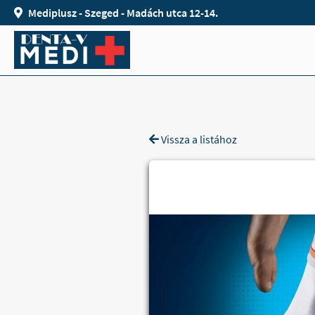
Mediplusz - Szeged - Madách utca 12-14.
Vissza a listához