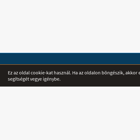
SHOP
EGYÉB
Ez az oldal cookie-kat használ. Ha az oldalon böngészik, akko
segítségét vegye igénybe.
Termékek
Főoldal
Akciók
Letöltés
INFORMÁCIÓ
PROFIL
Szállítás és
Belépés / Regi
Fizetés
Kapcsolat