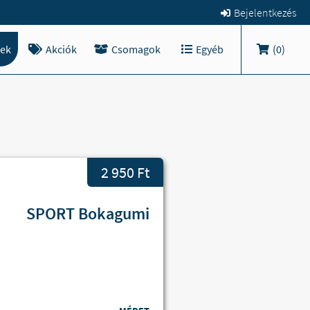
Bejelentkezés
ek
Akciók
Csomagok
Egyéb
(
0
)
2 950 Ft
SPORT Bokagumi