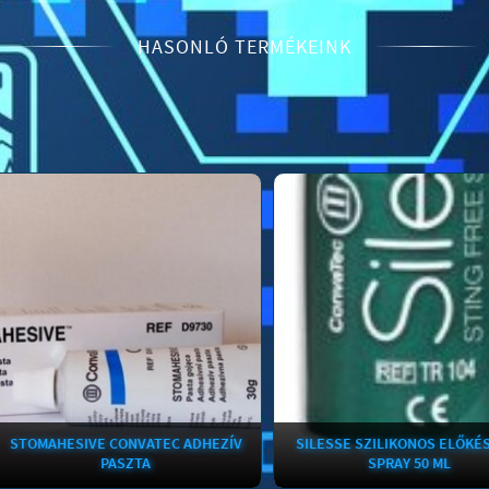
HASONLÓ TERMÉKEINK
OMAHESIVE CONVATEC ADHEZÍV
SILESSE SZILIKONOS ELŐKÉSZÍT
PASZTA
SPRAY 50 ML