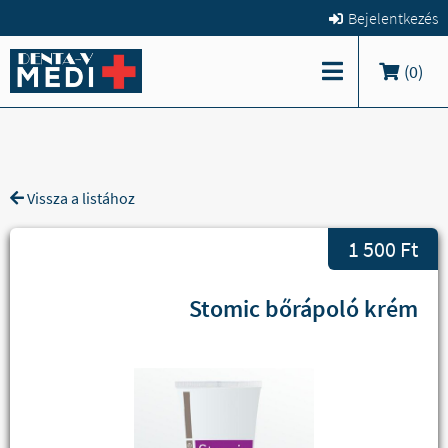
Bejelentkezés
(
0
)
Vissza a listához
1 500 Ft
Stomic bőrápoló krém