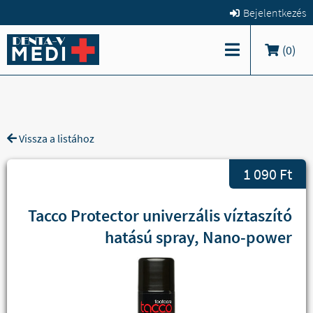
Bejelentkezés
(
0
)
Vissza a listához
1 090 Ft
Tacco Protector univerzális víztaszító
hatású spray, Nano-power