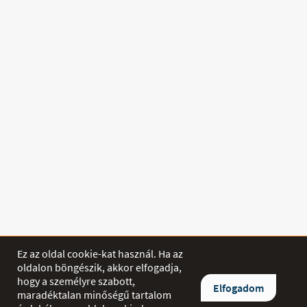
Ez az oldal cookie-kat használ. Ha az
oldalon böngészik, akkor elfogadja,
hogy a személyre szabott,
SHOP
Elfogadom
maradéktalan minőségű tartalom