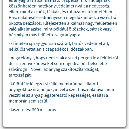
es anyagra is alkalmazható. A speciális formulájának
köszönhetően hatékony védelmet nyújt a nedvesség
ellen, mind a cipők, táskák, és ruházatok tekintetében.
Használatával eredményesen megelőzhetőek a víz és hó
okozta beázások. Kifejezetten alkalmas nagy felületeken
való alkalmazása, mint például öltözékek, sátrak vagy
bármilyen más felületre vagy anyagra.
· színtelen spray gyorsan szárad, tartós védelmet ad,
nélkülözhetetlen a csapadékos időszakban.
· nagy előnye, hogy nem csak a vizet pergeti le a felületről,
de a szennyeződéseket sem engedi a bőr belsejébe
szivárogni. Növeli az anyag szakítószilárdságát,
tartósságát.
· különféle lélegző-vízálló membránnal ellátott
anyagokhoz is ajánljuk, mivel a szer használatával nem
veszíti el az anyag légáteresztő képességét, ezáltal a
membrán sem sérül.
· kiszerelés: 300 ml spray