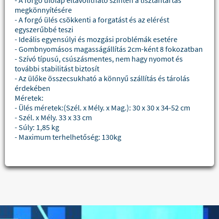
- A forgó ülőlap eltávolítható szintén a tisztántartás
megkönnyítésére
- A forgó ülés csökkenti a forgatást és az elérést
egyszerűbbé teszi
- Ideális egyensúlyi és mozgási problémák esetére
- Gombnyomásos magasságállítás 2cm-ként 8 fokozatban
- Szívó típusú, csúszásmentes, nem hagy nyomot és
további stabilitást biztosít
- Az ülőke összecsukható a könnyű szállítás és tárolás
érdekében
Méretek:
- Ülés méretek:(Szél. x Mély. x Mag.): 30 x 30 x 34-52 cm
- Szél. x Mély. 33 x 33 cm
- Súly: 1,85 kg
- Maximum terhelhetőség: 130kg