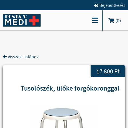
Bejelentkezés
(
0
)
Vissza a listához
17 800 Ft
Tusolószék, ülőke forgókoronggal