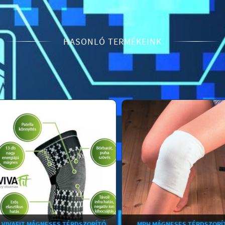
HASONLÓ TERMÉKEINK
AFIT MÁGNESES TÉRDSZORÍTÓ
MPH MÁGNESES TÉRDSZORÍTÓ