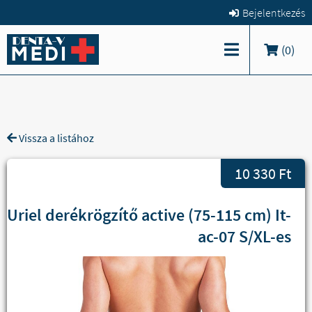
Bejelentkezés
(
0
)
Vissza a listához
10 330 Ft
Uriel derékrögzítő active (75-115 cm) It-
ac-07 S/XL-es