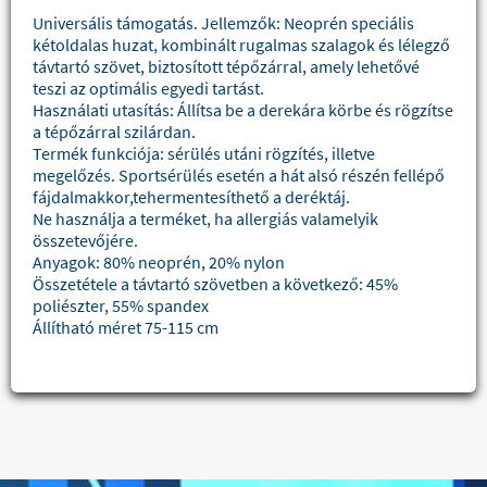
Universális támogatás. Jellemzők: Neoprén speciális
kétoldalas huzat, kombinált rugalmas szalagok és lélegző
távtartó szövet, biztosított tépőzárral, amely lehetővé
teszi az optimális egyedi tartást.
Használati utasítás: Állítsa be a derekára körbe és rögzítse
a tépőzárral szilárdan.
Termék funkciója: sérülés utáni rögzítés, illetve
megelőzés. Sportsérülés esetén a hát alsó részén fellépő
fájdalmakkor,tehermentesíthető a deréktáj.
Ne használja a terméket, ha allergiás valamelyik
összetevőjére.
Anyagok: 80% neoprén, 20% nylon
Összetétele a távtartó szövetben a következő: 45%
poliészter, 55% spandex
Állítható méret 75-115 cm