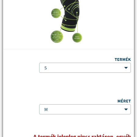
TERMÉK
S
MÉRET
M
A termék jelenleg nincs raktáron, egyéb