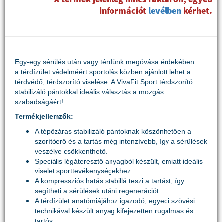
információt
levélben
kérhet.
Egy-egy sérülés után vagy térdünk megóvása érdekében
a térdízület védelméért sportolás közben ajánlott lehet a
térdvédő, térdszorító viselése. A VivaFit Sport térdszorító
stabilizáló pántokkal ideális választás a mozgás
szabadságáért!
Termékjellemzők:
A tépőzáras stabilizáló pántoknak köszönhetően a
szorítóerő és a tartás még intenzívebb, így a sérülések
veszélye csökkenthető.
Speciális légáteresztő anyagból készült, emiatt ideális
viselet sporttevékenységekhez.
A kompressziós hatás stabillá teszi a tartást, így
segítheti a sérülések utáni regenerációt.
A térdízület anatómiájához igazodó, egyedi szövési
technikával készült anyag kifejezetten rugalmas és
tartós.