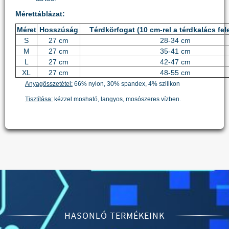
Mérettáblázat:
Méret
Hosszúság
Térdkörfogat (10 cm-rel a térdkalács fel
S
27 cm
28-34 cm
M
27 cm
35-41 cm
L
27 cm
42-47 cm
XL
27 cm
48-55 cm
Anyagösszetétel:
66% nylon, 30% spandex, 4% szilikon
Tisztítása:
kézzel mosható, langyos, mosószeres vízben.
HASONLÓ TERMÉKEINK