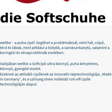
wellbe – a puha cipő! Segíthet a problémáknál, mint hát, csípő,
térd és lábak, mint például a bütyök, a saroksarkanytú, valamint a
keringési és vénaproblémák esetében.
Valójában wellbe a Softcipő ultra könnyű, puha kényel­mes,
könnyű, gyen­géd viselet.
Ezeknek az aktiváló cipőknek az innovatív talp­technológiája „Made
in Germany“, és a szőnyeg elven működő roll-off cipők
technológiáján ala­pul.