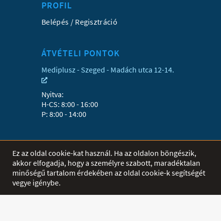
PROFIL
Belépés / Regisztráció
ÁTVÉTELI PONTOK
Mediplusz - Szeged - Madách utca 12-14.
Nyitva:
H-CS: 8:00 - 16:00
P: 8:00 - 14:00
SEGÍTSÉG
Ez az oldal cookie-kat használ. Ha az oldalon böngészik,
E-mailben feltett kérdésekre igyekszünk
akkor elfogadja, hogy a személyre szabott, maradéktalan
minél hamarabb válaszolni.
minőségű tartalom érdekében az oldal cookie-k segítségét
vegye igénybe.
Telefon:
06 30/842-5544
Mobil:
06 70/384-7114
Fax: