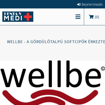
Bejelentkezés
(
0
)
WELLBE - A GÖRDÜLŐTALPÚ SOFTCIPŐK ÉRKEZT